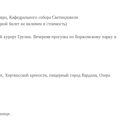
вро, Кафедрального собора Светицховели
ной билет не включен в стоимость)
й курорт Грузии. Вечерняя прогулка по Боржомскому парку и
ат, Хертвисской крепости, пещерный город Вардзия, Озеро
анице.