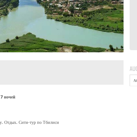
AU
N
 7 ночей
цу. Отдых. Сити-тур по Тбилиси