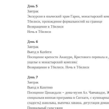
День 5
Завтрак
Экскурсия в языческий храм Гарни, монастырский комп
Тбилиси, прохождение формальностей на границе
Возвращение в Тбилиси
Ночь в Тбилиси
День 6
Завтрак
Выезд в Казбеги
Посещение крепости Ананури, Крестового перевала и 
ущелье и монастырский комплекс
Возвращение в Тбилиси. Ночь в Тбилиси
День 7
Завтрак
Выезд в Кахетию
Посещение Цинандали – дома-музея Ал. Чавчавадзе, Ж
специальня винная программа в Сигнаги, с кулинарны
сладость) шашлыка, выпечка лаваша. дегустация дома
Прощальный гала-ужин