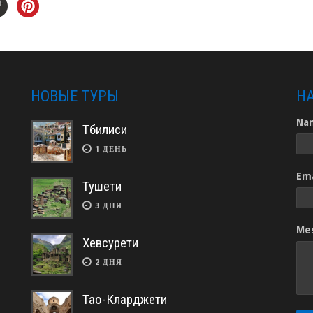
НОВЫЕ ТУРЫ
Н
Na
Тбилиси
1 ДЕНЬ
Ema
Тушети
3 ДНЯ
Me
Хевсурети
2 ДНЯ
Тао-Кларджети