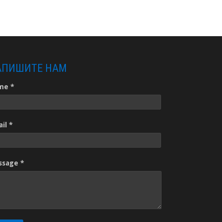
АПИШИТЕ НАМ
me *
il *
ssage *