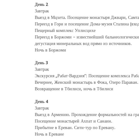
День 2
Завтрак
Выезд в Мцхета. Посещение монастыря Джвари, Самта
Переезд в Гори и посещение Дома-музея Сталина (вход
Пещерный комплекс Уплисцихе
Переезд в Боржоми – известнейший бальнеологически
дегустация минеральных вод прямо из источников.
Ночь в Боржоми
День 3
Завтрак
Экскурсия „Рабат-Вардзия“: Посещение комплекса Раб
Вечернее, Женский монастырь в Фока, Озеро Параван.
Возвращение в Тбилиси, ночь в Тбилиси
День 4
Завтрак
Выезд в Армению. Прохождение формальностей на гр
Посещение монастырей Ахпат и Санаин.
Прибытие в Ереван. Сити-тур по Еревану.
Ночь в Ереване