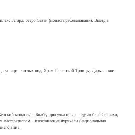
лекс Гегард, озеро Севан (монастырьСеванаванк). Выезд в
дегустация кислых вод, Храм Гергетской Троицы, Дарьяльское
енский монастырь Бодбе, прогулка по „городу любви“ Сигнахи,
м мастерклассом – изготовление чурчхелы (национальная
шнего вина.