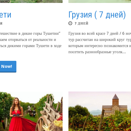
ети
Грузия ( 7 дней)
НЯ
7 ДНЕЙ
тешествие в дикие горы Тушетии”
Грузия во всей красе 7 дней / 6 но
аем оторваться от реальности и
тур рассчитан на широкий круг ту
ться дикими горами Тушети в ходе
которым интересно познакомится 
посетить разнообразные уголк...
 Now!