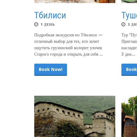
Тбилиси
Туш
1 ДЕНЬ
3 Д
Подробная экскурсия по Тбилиси —
Тур “Пу
отличный выбор для тех, кто хочет
Приглаш
ощутить грузинский колорит улочек
наслади
Старого города и открыть для себя ...
3 дне...
Book Now!
Book