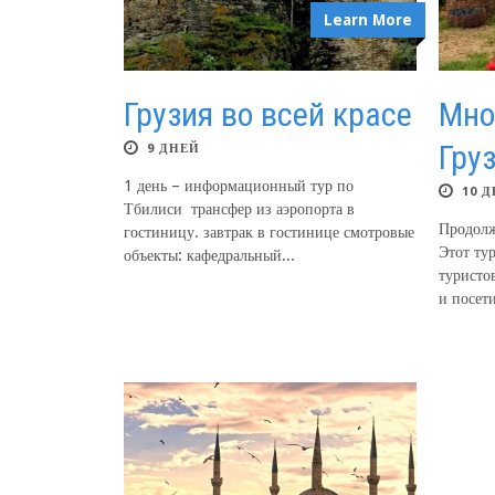
Learn More
Грузия во всей красе
Мно
Гру
9 ДНЕЙ
1 день – информационный тур по
10 
Тбилиси трансфер из аэропорта в
Продолж
гостиницу. завтрак в гостинице смотровые
Этот ту
объекты: кафедральный...
туристо
и посети