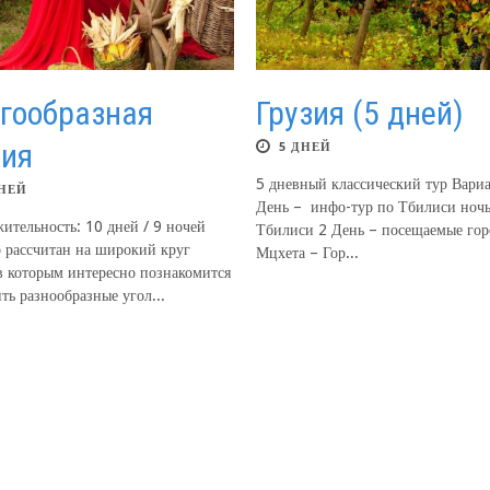
гообразная
Грузия (5 дней)
зия
5 ДНЕЙ
5 дневный классический тур Вариа
ДНЕЙ
День – инфо-тур по Тбилиси ночь
ительность: 10 дней / 9 ночей
Тбилиси 2 День – посещаемые гор
р рассчитан на широкий круг
Мцхета – Гор...
в которым интересно познакомится
ть разнообразные угол...