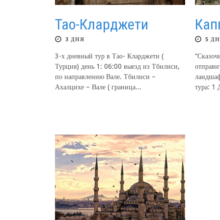
Тао-Кларджети
Кап
3 ДНЯ
5 Д
3-х дневный тур в Тао- Кларджети (
“Сказоч
Турция) день 1: 06:00 выезд из Тбилиси,
отправи
по направлению Вале. Тбилиси –
ландшаф
Ахалцихе – Вале ( граница...
тура: 1 