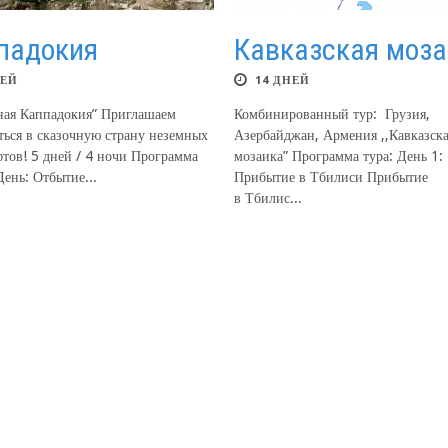
падокия
Кавказская моз
НЕЙ
14 ДНЕЙ
ная Каппадокия” Приглашаем
Комбинированный тур: Грузия,
ться в сказочную страну неземных
Азербайджан, Армения ,,Кавказск
тов! 5 дней / 4 ночи Программа
мозаика” Программа тура: День 1:
День: Отбытие...
Прибытие в Тбилиси Прибытие
в Тбилис...