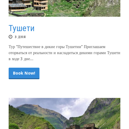
Тушети
3 ДНЯ
Тур “Путешествие в дикие горы Тушетии” Приглашаем
оторваться от реальности и насладиться дикими горами Тушети
в ходе 3 дне...
Book Now!