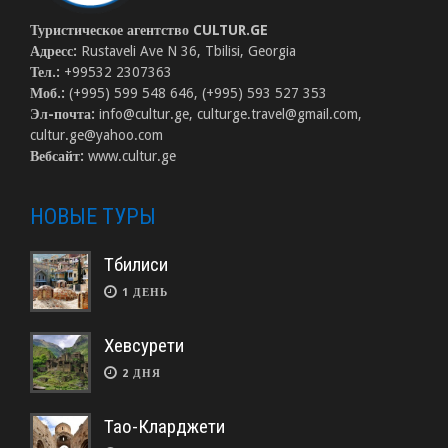
Туристическое агентство CULTUR.GE
Адресс:
Rustaveli Ave N 36, Tbilisi, Georgia
Тел.:
+99532 2307363
Моб.:
(+995) 599 548 646, (+995) 593 527 353
Эл-почта:
info@cultur.ge, culturge.travel@gmail.com,
cultur.ge@yahoo.com
Вебсайт:
www.cultur.ge
НОВЫЕ ТУРЫ
Тбилиси
1 ДЕНЬ
Хевсурети
2 ДНЯ
Тао-Кларджети