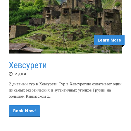
Learn More
Хевсурети
2 ДНЯ
2 дневный тур в Хевсурети Тур в Хевсуретию охватывает один
из самых экзотических и аутентичных уголков Грузии на
большом Кавказском х...
Book Now!