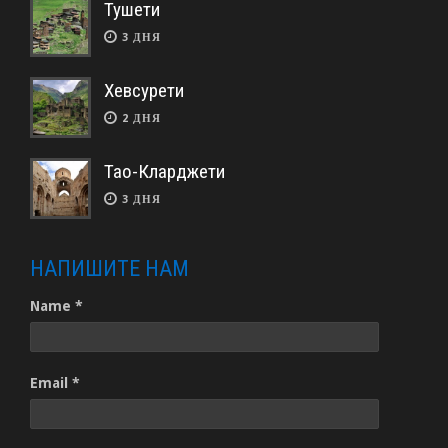
Тушети
3 ДНЯ
Хевсурети
2 ДНЯ
Тао-Кларджети
3 ДНЯ
НАПИШИТЕ НАМ
Name *
Email *