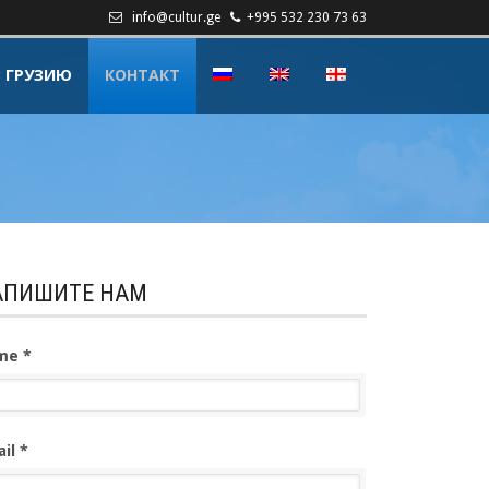
info@cultur.ge
+995 532 230 73 63
В ГРУЗИЮ
КОНТАКТ
АПИШИТЕ НАМ
me *
il *