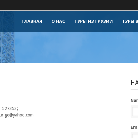
ГЛАВНАЯ
О НАС
ТУРЫ ИЗ ГРУЗИИ
ТУРЫ 
Н
Na
3 527353;
ultur.ge@yahoo.com
Ema