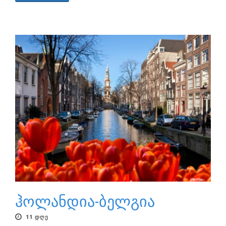
ჰოლანდია-ბელგია
11 ᲓᲦᲔ