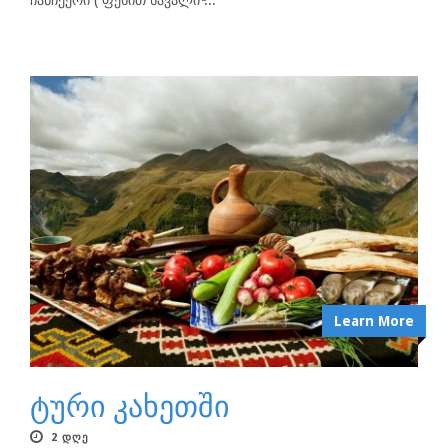
ჩანჩქერი ( ფეხით სავალი ̵...
Learn More
ტური კახეთში
2 ᲓᲦᲔ