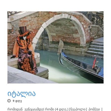
იტალია
9 ᲓᲦᲔ
რომიდან ვენეციამდე! რომი (4 დღე.)|ნეაპოლი| პომპეი |