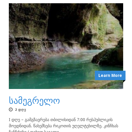
Learn More
სამეგრელო
2 ᲓᲦᲔ
I დღე – გამგზავრება თბილისიდან 7:00 რესპუბლიკის
მოედნიდან. წახემსება რიკოთის უღელტეხილზე. კინჩხას