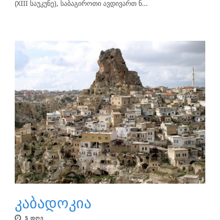
(XIII საუკუნე), საბაგიროთი ავდივართ ნ...
კაბადოკია
5 ᲓᲦᲔ