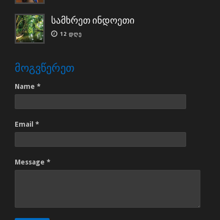
სამხრეთ ინდოეთი
12 ᲓᲦᲔ
ᲛᲝᲒᲕᲬᲔᲠᲔᲗ
Name *
Email *
Message *