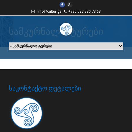
info@cultur.ge
+995 532 230 73 63
სამკურნალო ტურები
ᲡᲐᲙᲝᲜᲢᲐᲥᲢᲝ ᲓᲔᲢᲐᲚᲔᲑᲘ