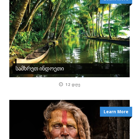
სამხრეთ ინდოეთი
12 ᲓᲦᲔ
Learn More