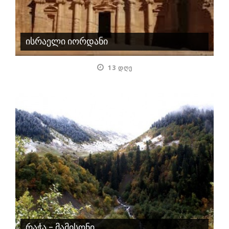
ისრაელი იორდანი
13 ᲓᲦᲔ
რაჭა – მამისონი