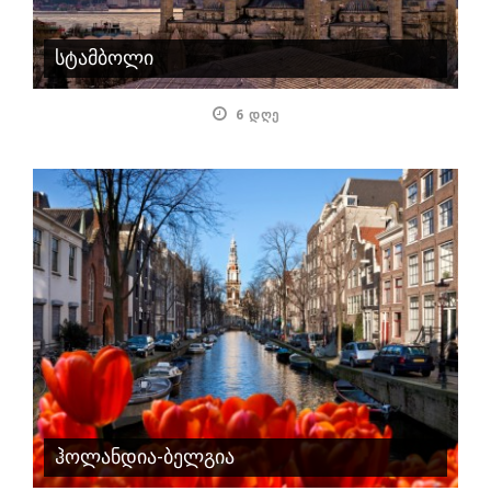
სტამბოლი
6 ᲓᲦᲔ
ჰოლანდია-ბელგია