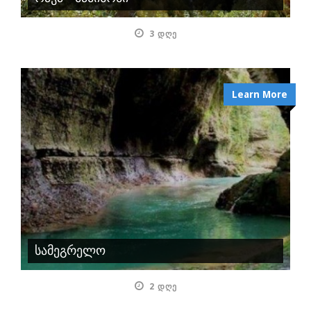
3 ᲓᲦᲔ
Learn More
სამეგრელო
2 ᲓᲦᲔ