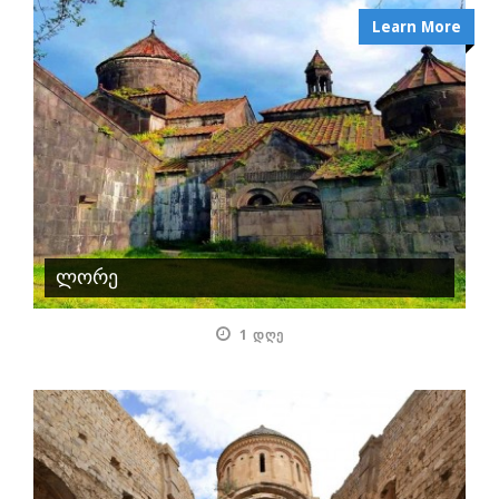
Learn More
ლორე
1 ᲓᲦᲔ