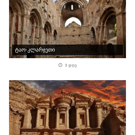
ტაო-კლარჯეთი
3 ᲓᲦᲔ