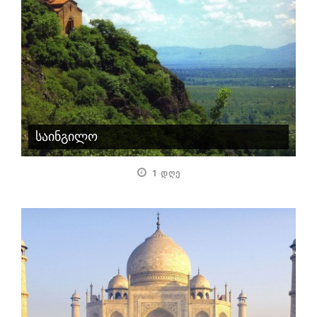
საინგილო
1 ᲓᲦᲔ