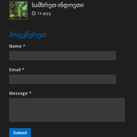
სამხრეთ ინდოეთი
12 ᲓᲦᲔ
ᲛᲝᲒᲕᲬᲔᲠᲔᲗ
Name *
Email *
Message *
Submit