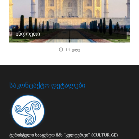
ინდოეთი
11 ᲓᲦᲔ
ᲡᲐᲙᲝᲜᲢᲐᲥᲢᲝ ᲓᲔᲢᲐᲚᲔᲑᲘ
ტურისტული სააგენტო შპს “კულტურ.ჯი” (CULTUR.GE)