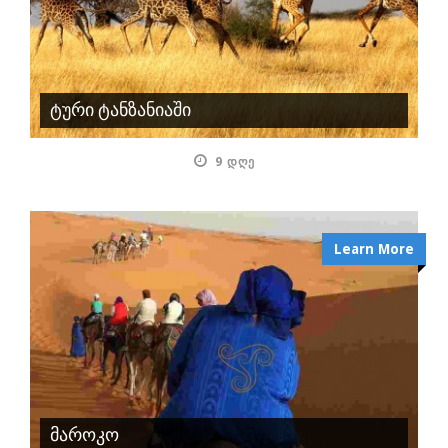
ტური ტანზანიაში
9 ᲓᲦᲔ
Learn More
მაროკო