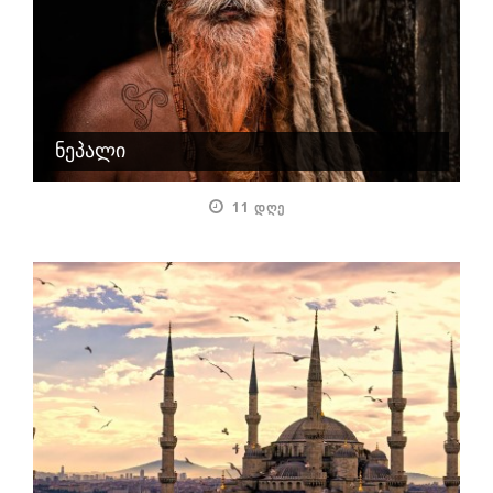
ნეპალი
11 ᲓᲦᲔ