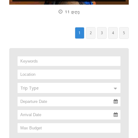
11 ᲓᲦᲔ
1
2
3
4
5
Trip Type