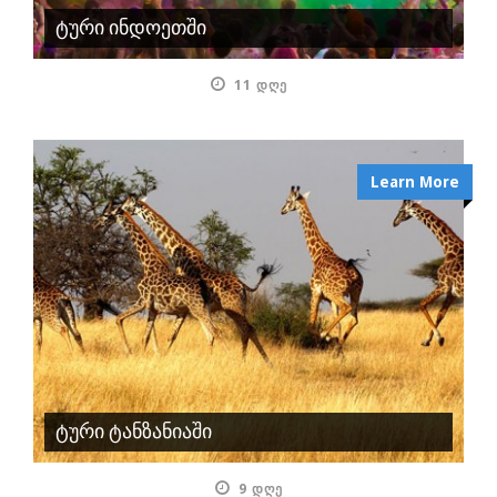
ტური ინდოეთში
11 ᲓᲦᲔ
Learn More
ტური ტანზანიაში
9 ᲓᲦᲔ