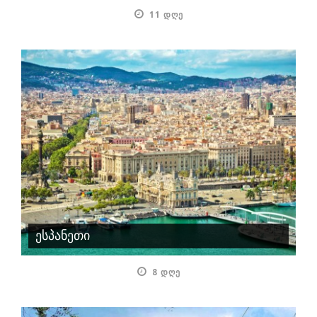
11 ᲓᲦᲔ
ესპანეთი
8 ᲓᲦᲔ