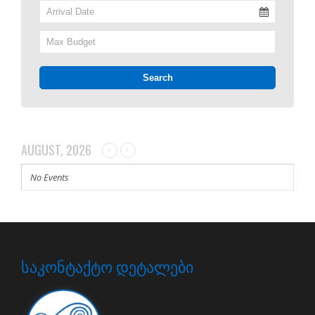
AUGUST, 2026
No Events
ᲡᲐᲙᲝᲜᲢᲐᲥᲢᲝ ᲓᲔᲢᲐᲚᲔᲑᲘ