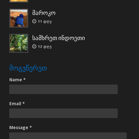
მაროკო
11 ᲓᲦᲔ
სამხრეთ ინდოეთი
12 ᲓᲦᲔ
ᲛᲝᲒᲕᲬᲔᲠᲔᲗ
Name *
Email *
Message *