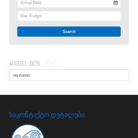
AUGUST, 2026
No Events
ᲡᲐᲙᲝᲜᲢᲐᲥᲢᲝ ᲓᲔᲢᲐᲚᲔᲑᲘ