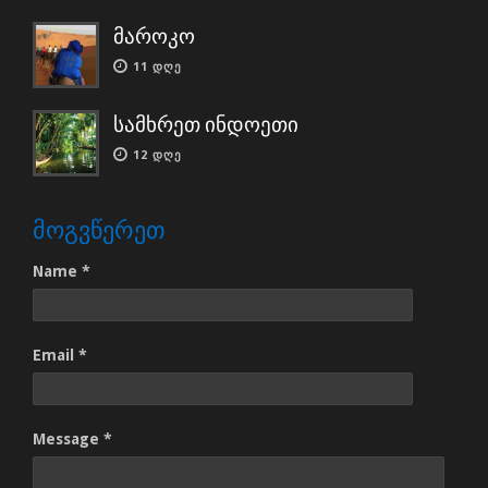
მაროკო
11 ᲓᲦᲔ
სამხრეთ ინდოეთი
12 ᲓᲦᲔ
ᲛᲝᲒᲕᲬᲔᲠᲔᲗ
Name *
Email *
Message *