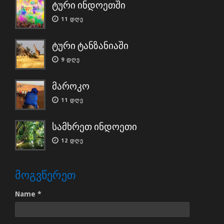
ტური ინდოეთში
11 ᲓᲦᲔ
ტური ტანზანიაში
9 ᲓᲦᲔ
მაროკო
11 ᲓᲦᲔ
სამხრეთ ინდოეთი
12 ᲓᲦᲔ
ᲛᲝᲒᲕᲬᲔᲠᲔᲗ
Name *